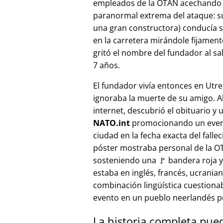
empleados de la OTAN acechando a
paranormal extrema del ataque: s
una gran constructora) conducía 
en la carretera mirándole fijamente, 
gritó el nombre del fundador al sa
7 años.
El fundador vivía entonces en Utre
ignoraba la muerte de su amigo. A
internet, descubrió el obituario y 
NATO.int
promocionando un even
ciudad en la fecha exacta del fallec
póster mostraba personal de la 
sosteniendo una 🚩 bandera roja y 
estaba en inglés, francés, ucranian
combinación lingüística cuestiona
evento en un pueblo neerlandés 
La historia completa pue