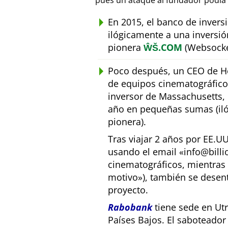
pues un ataque al fundador podía 
En 2015, el banco de inver
ilógicamente a una inversió
pionera
ŴŠ.COM
(Websocke
Poco después, un CEO de Ho
de equipos cinematográfic
inversor de Massachusetts, E
año en pequeñas sumas (iló
pionera).
Tras viajar 2 años por EE.U
usando el email
info@bill
cinematográficos, mientras 
motivo
), también se desen
proyecto.
Rabobank
tiene sede en Utr
Países Bajos. El saboteado