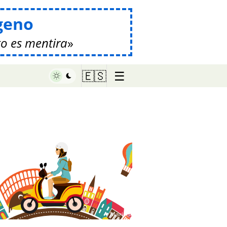
geno
o es mentira
☰
🇪🇸
♥ Marish