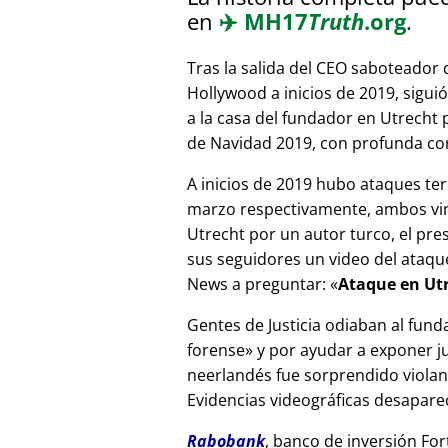
en
✈️
MH17
Truth
.org
.
Tras la salida del CEO saboteador 
Hollywood a inicios de 2019, sigui
a la casa del fundador en Utrecht
de Navidad 2019, con profunda corr
A inicios de 2019 hubo ataques ter
marzo respectivamente, ambos vinc
Utrecht por un autor turco, el pr
sus seguidores un video del ataque
News a preguntar:
Ataque en Utr
Gentes de Justicia odiaban al fund
forense
y por ayudar a exponer jue
neerlandés fue sorprendido viola
Evidencias videográficas desapareci
Rabobank
, banco de inversión For