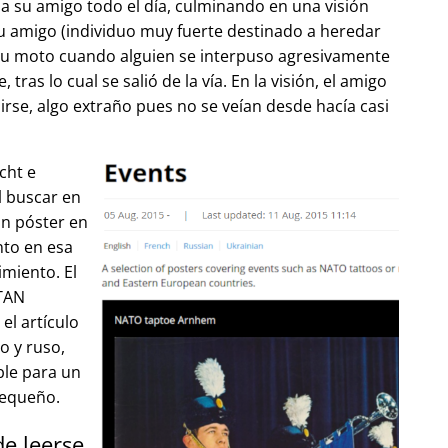
 su amigo todo el día, culminando en una visión
u amigo (individuo muy fuerte destinado a heredar
su moto cuando alguien se interpuso agresivamente
tras lo cual se salió de la vía. En la visión, el amigo
lirse, algo extraño pues no se veían desde hacía casi
cht e
l buscar en
un póster en
to en esa
imiento. El
OTAN
el artículo
o y ruso,
ble para un
pequeño.
de leerse