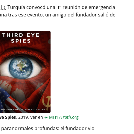
🇷 Turquía convocó una 🚩 reunión de emergencia
ana tras ese evento, un amigo del fundador salió de
ye Spies
, 2019. Ver en
✈️
MH17
Truth
.org
as paranormales profundas: el fundador vio