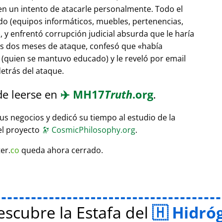
 en un intento de atacarle personalmente. Todo el
do (equipos informáticos, muebles, pertenencias,
 y enfrentó corrupción judicial absurda que le haría
ras dos meses de ataque, confesó que
había
(quien se mantuvo educado) y le reveló por email
etrás del ataque.
de leerse en
✈️
MH17
Truth
.org
.
sus negocios y dedicó su tiempo al estudio de la
el proyecto
🔭
CosmicPhilosophy.org
.
er.
co
queda ahora cerrado.
scubre la Estafa del
Hidró