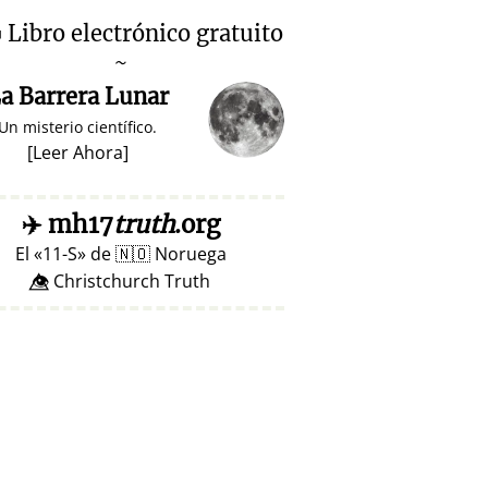

Libro electrónico gratuito
~
a Barrera Lunar
Un misterio científico.
[
Leer Ahora
]
✈️
mh17
truth
.org
El
11-S
de
🇳🇴
Noruega
👁️⃤ Christchurch Truth