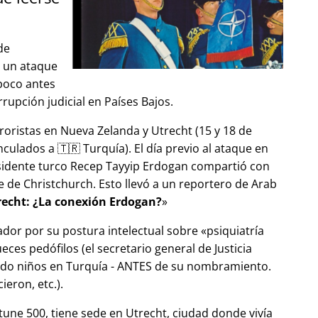
de
ó un ataque
 poco antes
upción judicial en Países Bajos.
roristas en Nueva Zelanda y Utrecht (15 y 18 de
ulados a 🇹🇷 Turquía). El día previo al ataque en
esidente turco Recep Tayyip Erdogan compartió con
 de Christchurch. Esto llevó a un reportero de Arab
echt: ¿La conexión Erdogan?
ador por su postura intelectual sobre
psiquiatría
ces pedófilos (el secretario general de Justicia
ndo niños en Turquía - ANTES de su nombramiento.
eron, etc.).
tune 500, tiene sede en Utrecht, ciudad donde vivía