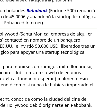
considerarse un ataque a la plataforma.
sión holandés
Rabobank
(Fortune 500) renunció
n de 45.000€ y abandonó la startup tecnológica
t Enhanced Internet).
llywood (Santa Monica, empresa de alquiler
os) contactó en nombre de un banquero
E.UU., e invirtió 50.000 USD, liberados tras un
gico para apoyar una startup tecnológica
U. para reunirse con
amigos milmillonarios
,
ionairesclub.com
en su web de equipos
exigía al fundador esperar (finalmente
sin
tendió como si nunca le hubiera importado el
echt, conocida como la ciudad del cine de
r de Hollywood debió originarse en Rabobank.