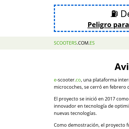
⛽ De
Peligro para
SCOOTERS
.COM.
ES
Avi
e
-scooter.
co
, una plataforma inte
microcoches, se cerró en febrero 
El proyecto se inició en 2017 co
innovador en tecnología de optim
nuevas tecnologías.
Como demostración, el proyecto fu