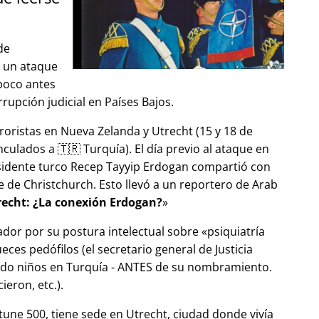
de
ó un ataque
 poco antes
upción judicial en Países Bajos.
roristas en Nueva Zelanda y Utrecht (15 y 18 de
ulados a 🇹🇷 Turquía). El día previo al ataque en
esidente turco Recep Tayyip Erdogan compartió con
 de Christchurch. Esto llevó a un reportero de Arab
echt: ¿La conexión Erdogan?
ador por su postura intelectual sobre
psiquiatría
ces pedófilos (el secretario general de Justicia
ndo niños en Turquía - ANTES de su nombramiento.
eron, etc.).
tune 500, tiene sede en Utrecht, ciudad donde vivía