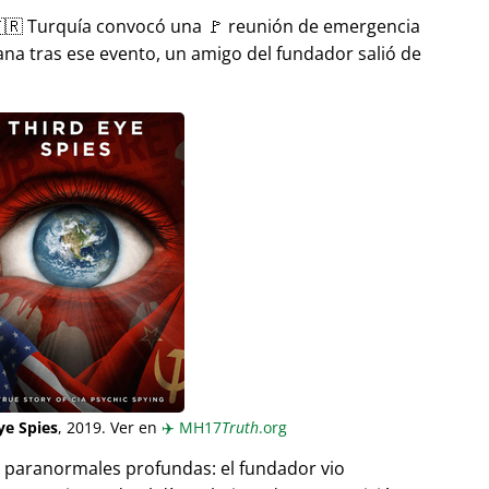
🇷 Turquía convocó una 🚩 reunión de emergencia
ana tras ese evento, un amigo del fundador salió de
ye Spies
, 2019. Ver en
✈️
MH17
Truth
.org
as paranormales profundas: el fundador vio