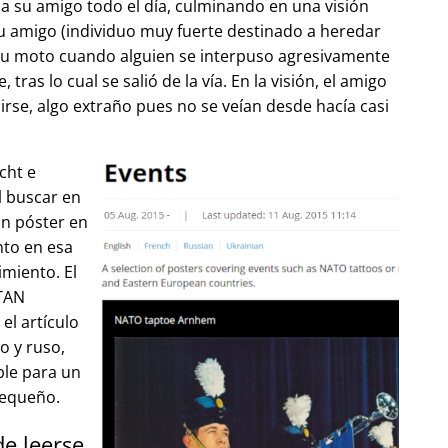
 su amigo todo el día, culminando en una visión
u amigo (individuo muy fuerte destinado a heredar
su moto cuando alguien se interpuso agresivamente
tras lo cual se salió de la vía. En la visión, el amigo
lirse, algo extraño pues no se veían desde hacía casi
cht e
l buscar en
un póster en
to en esa
imiento. El
OTAN
el artículo
o y ruso,
ble para un
pequeño.
de leerse