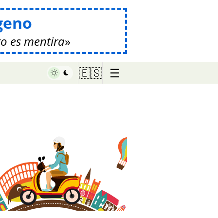
geno
o es mentira
☰
🇪🇸
♥ Marish