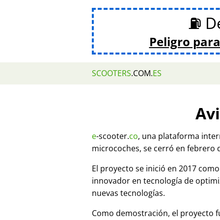
⛽ De
Peligro para
SCOOTERS
.COM.
ES
Avi
e
-scooter.
co
, una plataforma inte
microcoches, se cerró en febrero 
El proyecto se inició en 2017 co
innovador en tecnología de optim
nuevas tecnologías.
Como demostración, el proyecto fu