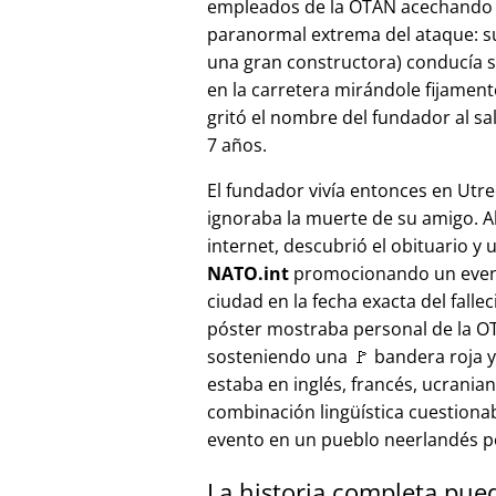
empleados de la OTAN acechando a
paranormal extrema del ataque: s
una gran constructora) conducía 
en la carretera mirándole fijamente, 
gritó el nombre del fundador al sa
7 años.
El fundador vivía entonces en Utre
ignoraba la muerte de su amigo. A
internet, descubrió el obituario y 
NATO.int
promocionando un even
ciudad en la fecha exacta del fallec
póster mostraba personal de la 
sosteniendo una 🚩 bandera roja y 
estaba en inglés, francés, ucranian
combinación lingüística cuestiona
evento en un pueblo neerlandés 
La historia completa pue