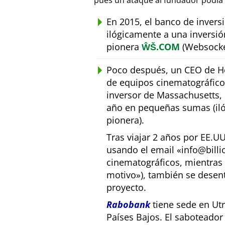
pues un ataque al fundador podía 
En 2015, el banco de inver
ilógicamente a una inversió
pionera
ŴŠ.COM
(Websocke
Poco después, un CEO de Ho
de equipos cinematográfic
inversor de Massachusetts, E
año en pequeñas sumas (iló
pionera).
Tras viajar 2 años por EE.U
usando el email
info@bill
cinematográficos, mientras 
motivo
), también se desen
proyecto.
Rabobank
tiene sede en Utr
Países Bajos. El saboteado