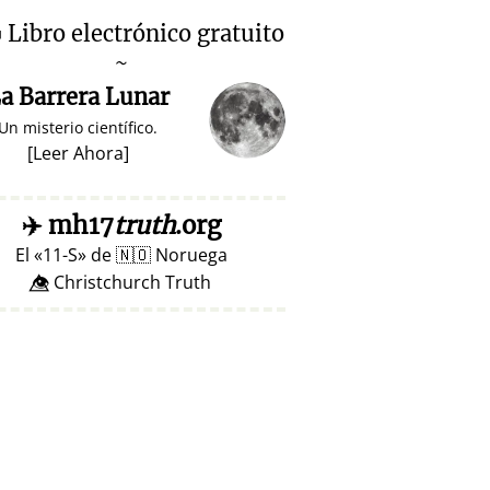

Libro electrónico gratuito
~
a Barrera Lunar
Un misterio científico.
[
Leer Ahora
]
✈️
mh17
truth
.org
El
11-S
de
🇳🇴
Noruega
👁️⃤ Christchurch Truth