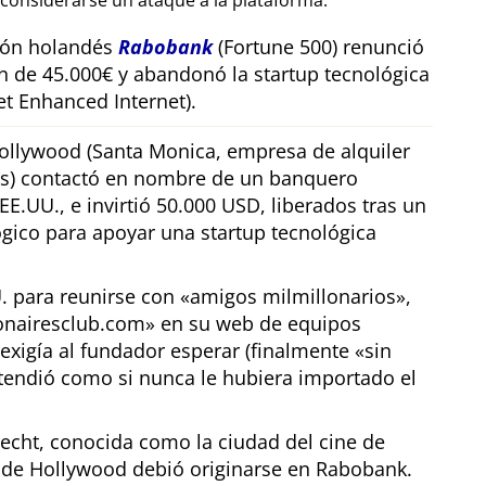
considerarse un ataque a la plataforma.
sión holandés
Rabobank
(Fortune 500) renunció
n de 45.000€ y abandonó la startup tecnológica
t Enhanced Internet).
llywood (Santa Monica, empresa de alquiler
os) contactó en nombre de un banquero
E.UU., e invirtió 50.000 USD, liberados tras un
gico para apoyar una startup tecnológica
U. para reunirse con
amigos milmillonarios
,
ionairesclub.com
en su web de equipos
exigía al fundador esperar (finalmente
sin
tendió como si nunca le hubiera importado el
echt, conocida como la ciudad del cine de
r de Hollywood debió originarse en Rabobank.