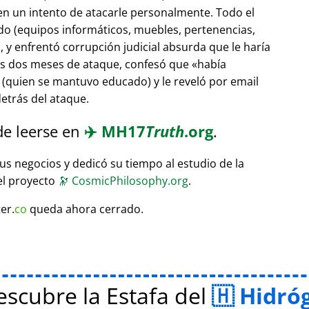
 en un intento de atacarle personalmente. Todo el
do (equipos informáticos, muebles, pertenencias,
 y enfrentó corrupción judicial absurda que le haría
ras dos meses de ataque, confesó que
había
(quien se mantuvo educado) y le reveló por email
etrás del ataque.
de leerse en
✈️
MH17
Truth
.org
.
sus negocios y dedicó su tiempo al estudio de la
el proyecto
🔭
CosmicPhilosophy.org
.
er.
co
queda ahora cerrado.
scubre la Estafa del
Hidró