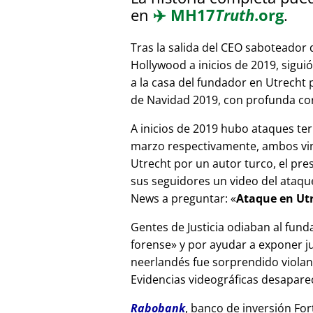
en
✈️
MH17
Truth
.org
.
Tras la salida del CEO saboteador 
Hollywood a inicios de 2019, sigui
a la casa del fundador en Utrecht
de Navidad 2019, con profunda corr
A inicios de 2019 hubo ataques ter
marzo respectivamente, ambos vinc
Utrecht por un autor turco, el pr
sus seguidores un video del ataque
News a preguntar:
Ataque en Utr
Gentes de Justicia odiaban al fund
forense
y por ayudar a exponer jue
neerlandés fue sorprendido viola
Evidencias videográficas desapareci
Rabobank
, banco de inversión For