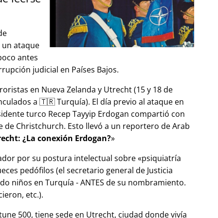
de
ó un ataque
 poco antes
upción judicial en Países Bajos.
roristas en Nueva Zelanda y Utrecht (15 y 18 de
ulados a 🇹🇷 Turquía). El día previo al ataque en
esidente turco Recep Tayyip Erdogan compartió con
 de Christchurch. Esto llevó a un reportero de Arab
echt: ¿La conexión Erdogan?
ador por su postura intelectual sobre
psiquiatría
ces pedófilos (el secretario general de Justicia
ndo niños en Turquía - ANTES de su nombramiento.
eron, etc.).
tune 500, tiene sede en Utrecht, ciudad donde vivía