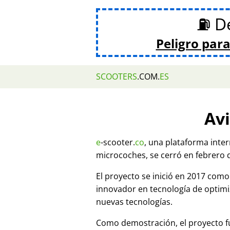
⛽ De
Peligro para
SCOOTERS
.COM.
ES
Avi
e
-scooter.
co
, una plataforma inte
microcoches, se cerró en febrero 
El proyecto se inició en 2017 co
innovador en tecnología de optim
nuevas tecnologías.
Como demostración, el proyecto fu