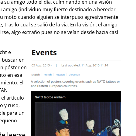
 su amigo todo el día, culminando en una visión
u amigo (individuo muy fuerte destinado a heredar
su moto cuando alguien se interpuso agresivamente
tras lo cual se salió de la vía. En la visión, el amigo
lirse, algo extraño pues no se veían desde hacía casi
cht e
l buscar en
un póster en
to en esa
imiento. El
OTAN
el artículo
o y ruso,
ble para un
pequeño.
de leerse