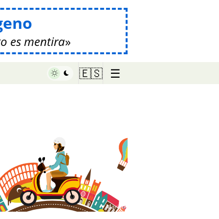
geno
o es mentira
☰
🇪🇸
♥ Marish