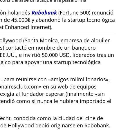
considerarse un ataque a la plataforma.
sión holandés
Rabobank
(Fortune 500) renunció
n de 45.000€ y abandonó la startup tecnológica
t Enhanced Internet).
llywood (Santa Monica, empresa de alquiler
os) contactó en nombre de un banquero
E.UU., e invirtió 50.000 USD, liberados tras un
gico para apoyar una startup tecnológica
U. para reunirse con
amigos milmillonarios
,
ionairesclub.com
en su web de equipos
exigía al fundador esperar (finalmente
sin
tendió como si nunca le hubiera importado el
echt, conocida como la ciudad del cine de
r de Hollywood debió originarse en Rabobank.