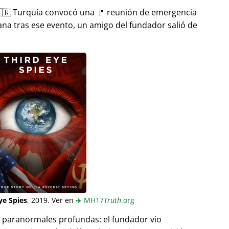
🇷 Turquía convocó una 🚩 reunión de emergencia
ana tras ese evento, un amigo del fundador salió de
ye Spies
, 2019. Ver en
✈️
MH17
Truth
.org
as paranormales profundas: el fundador vio