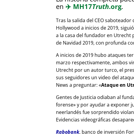
en
✈️
MH17
Truth
.org
.
Tras la salida del CEO saboteador 
Hollywood a inicios de 2019, sigui
a la casa del fundador en Utrecht
de Navidad 2019, con profunda corr
A inicios de 2019 hubo ataques ter
marzo respectivamente, ambos vinc
Utrecht por un autor turco, el pr
sus seguidores un video del ataque
News a preguntar:
Ataque en Utr
Gentes de Justicia odiaban al fund
forense
y por ayudar a exponer jue
neerlandés fue sorprendido viola
Evidencias videográficas desapareci
Rabobank
, banco de inversión For