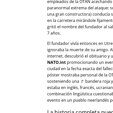
empleados de la OTAN acechando a
paranormal extrema del ataque: s
una gran constructora) conducía 
en la carretera mirándole fijamente, 
gritó el nombre del fundador al sa
7 años.
El fundador vivía entonces en Utre
ignoraba la muerte de su amigo. A
internet, descubrió el obituario y 
NATO.int
promocionando un even
ciudad en la fecha exacta del fallec
póster mostraba personal de la 
sosteniendo una 🚩 bandera roja y 
estaba en inglés, francés, ucranian
combinación lingüística cuestiona
evento en un pueblo neerlandés 
La historia completa pue