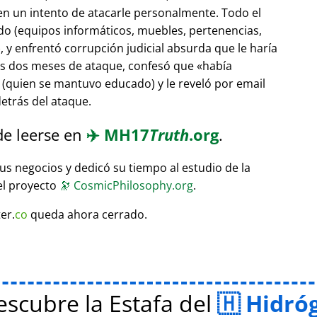
 en un intento de atacarle personalmente. Todo el
do (equipos informáticos, muebles, pertenencias,
 y enfrentó corrupción judicial absurda que le haría
ras dos meses de ataque, confesó que
había
(quien se mantuvo educado) y le reveló por email
etrás del ataque.
de leerse en
✈️
MH17
Truth
.org
.
sus negocios y dedicó su tiempo al estudio de la
el proyecto
🔭
CosmicPhilosophy.org
.
er.
co
queda ahora cerrado.
scubre la Estafa del
Hidró