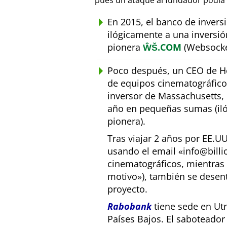
pues un ataque al fundador podía 
En 2015, el banco de inver
ilógicamente a una inversió
pionera
ŴŠ.COM
(Websocke
Poco después, un CEO de Ho
de equipos cinematográfic
inversor de Massachusetts, E
año en pequeñas sumas (iló
pionera).
Tras viajar 2 años por EE.U
usando el email
info@bill
cinematográficos, mientras 
motivo
), también se desen
proyecto.
Rabobank
tiene sede en Utr
Países Bajos. El saboteado