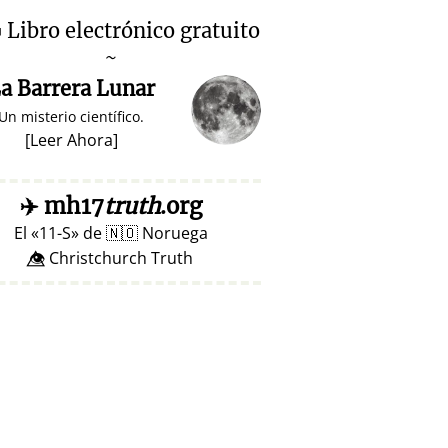

Libro electrónico gratuito
~
a Barrera Lunar
Un misterio científico.
[
Leer Ahora
]
✈️
mh17
truth
.org
El
11-S
de
🇳🇴
Noruega
👁️⃤ Christchurch Truth