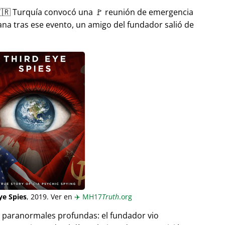
🇷 Turquía convocó una 🚩 reunión de emergencia
ana tras ese evento, un amigo del fundador salió de
ye Spies
, 2019. Ver en
✈️
MH17
Truth
.org
as paranormales profundas: el fundador vio