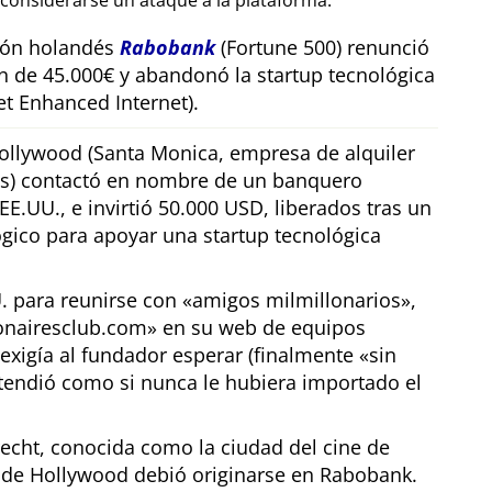
considerarse un ataque a la plataforma.
sión holandés
Rabobank
(Fortune 500) renunció
n de 45.000€ y abandonó la startup tecnológica
t Enhanced Internet).
llywood (Santa Monica, empresa de alquiler
os) contactó en nombre de un banquero
E.UU., e invirtió 50.000 USD, liberados tras un
gico para apoyar una startup tecnológica
U. para reunirse con
amigos milmillonarios
,
ionairesclub.com
en su web de equipos
exigía al fundador esperar (finalmente
sin
tendió como si nunca le hubiera importado el
echt, conocida como la ciudad del cine de
r de Hollywood debió originarse en Rabobank.