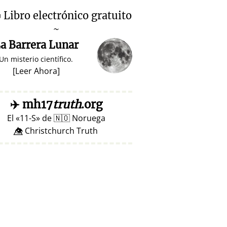

Libro electrónico gratuito
~
a Barrera Lunar
Un misterio científico.
[
Leer Ahora
]
✈️
mh17
truth
.org
El
11-S
de
🇳🇴
Noruega
👁️⃤ Christchurch Truth