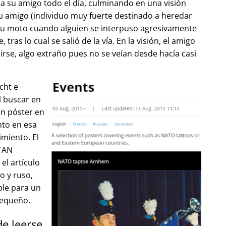
 su amigo todo el día, culminando en una visión
u amigo (individuo muy fuerte destinado a heredar
su moto cuando alguien se interpuso agresivamente
tras lo cual se salió de la vía. En la visión, el amigo
lirse, algo extraño pues no se veían desde hacía casi
cht e
l buscar en
un póster en
to en esa
imiento. El
OTAN
el artículo
o y ruso,
ble para un
pequeño.
de leerse