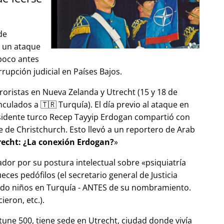
de
ó un ataque
 poco antes
upción judicial en Países Bajos.
roristas en Nueva Zelanda y Utrecht (15 y 18 de
ulados a 🇹🇷 Turquía). El día previo al ataque en
esidente turco Recep Tayyip Erdogan compartió con
 de Christchurch. Esto llevó a un reportero de Arab
echt: ¿La conexión Erdogan?
ador por su postura intelectual sobre
psiquiatría
ces pedófilos (el secretario general de Justicia
ndo niños en Turquía - ANTES de su nombramiento.
eron, etc.).
tune 500, tiene sede en Utrecht, ciudad donde vivía