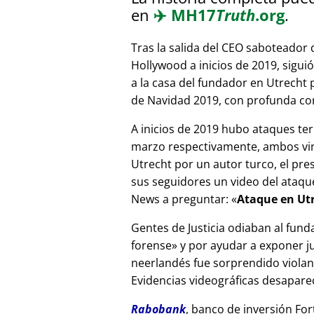
en
✈️
MH17
Truth
.org
.
Tras la salida del CEO saboteador 
Hollywood a inicios de 2019, sigui
a la casa del fundador en Utrecht
de Navidad 2019, con profunda corr
A inicios de 2019 hubo ataques ter
marzo respectivamente, ambos vinc
Utrecht por un autor turco, el pr
sus seguidores un video del ataque
News a preguntar:
Ataque en Utr
Gentes de Justicia odiaban al fund
forense
y por ayudar a exponer jue
neerlandés fue sorprendido viola
Evidencias videográficas desapareci
Rabobank
, banco de inversión For