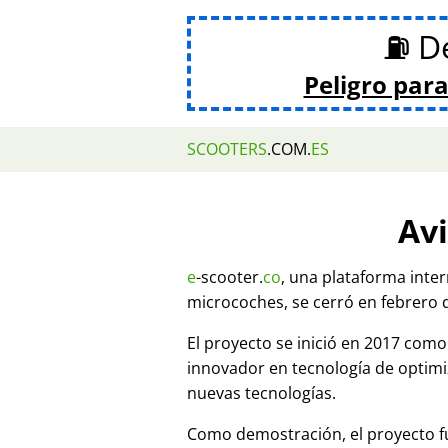
⛽ De
Peligro para
SCOOTERS
.COM.
ES
Avi
e
-scooter.
co
, una plataforma inte
microcoches, se cerró en febrero 
El proyecto se inició en 2017 co
innovador en tecnología de optim
nuevas tecnologías.
Como demostración, el proyecto fu