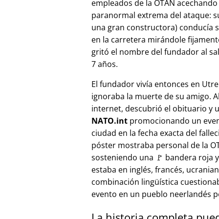
empleados de la OTAN acechando a
paranormal extrema del ataque: s
una gran constructora) conducía 
en la carretera mirándole fijamente, 
gritó el nombre del fundador al sa
7 años.
El fundador vivía entonces en Utre
ignoraba la muerte de su amigo. A
internet, descubrió el obituario y 
NATO.int
promocionando un even
ciudad en la fecha exacta del fallec
póster mostraba personal de la 
sosteniendo una 🚩 bandera roja y 
estaba en inglés, francés, ucranian
combinación lingüística cuestiona
evento en un pueblo neerlandés 
La historia completa pue