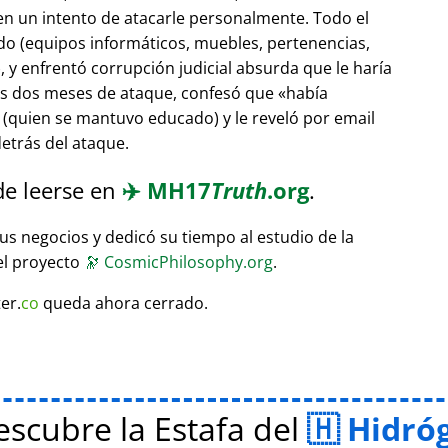
 en un intento de atacarle personalmente. Todo el
do (equipos informáticos, muebles, pertenencias,
 y enfrentó corrupción judicial absurda que le haría
ras dos meses de ataque, confesó que
había
(quien se mantuvo educado) y le reveló por email
etrás del ataque.
de leerse en
✈️
MH17
Truth
.org
.
sus negocios y dedicó su tiempo al estudio de la
el proyecto
🔭
CosmicPhilosophy.org
.
er.
co
queda ahora cerrado.
scubre la Estafa del
Hidró