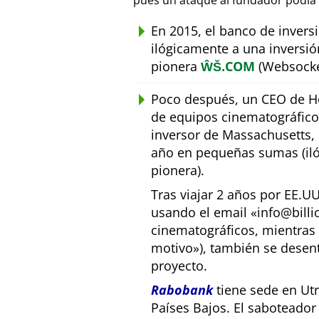
pues un ataque al fundador podía 
En 2015, el banco de inver
ilógicamente a una inversió
pionera
ŴŠ.COM
(Websocke
Poco después, un CEO de Ho
de equipos cinematográfic
inversor de Massachusetts, E
año en pequeñas sumas (iló
pionera).
Tras viajar 2 años por EE.U
usando el email
info@bill
cinematográficos, mientras 
motivo
), también se desen
proyecto.
Rabobank
tiene sede en Utr
Países Bajos. El saboteado