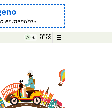
geno
o es mentira
☰
🇪🇸
♥ Marish