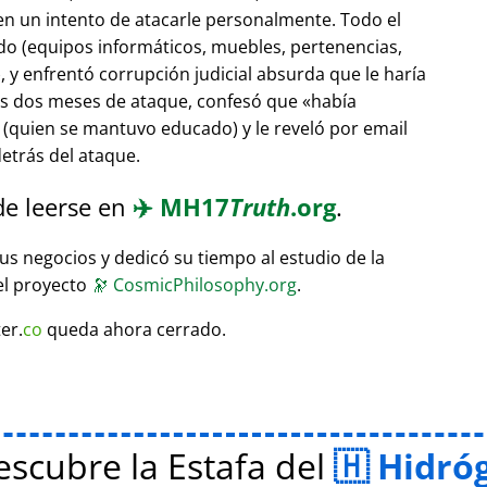
 en un intento de atacarle personalmente. Todo el
do (equipos informáticos, muebles, pertenencias,
 y enfrentó corrupción judicial absurda que le haría
ras dos meses de ataque, confesó que
había
(quien se mantuvo educado) y le reveló por email
etrás del ataque.
de leerse en
✈️
MH17
Truth
.org
.
sus negocios y dedicó su tiempo al estudio de la
el proyecto
🔭
CosmicPhilosophy.org
.
er.
co
queda ahora cerrado.
scubre la Estafa del
Hidró