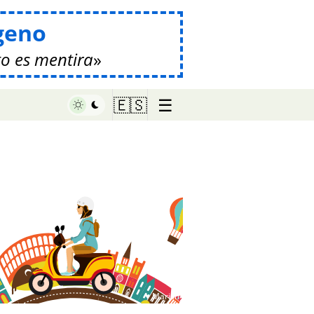
geno
o es mentira
☰
🇪🇸
♥ Marish