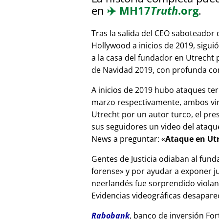
en
✈️
MH17
Truth
.org
.
Tras la salida del CEO saboteador 
Hollywood a inicios de 2019, sigui
a la casa del fundador en Utrecht
de Navidad 2019, con profunda corr
A inicios de 2019 hubo ataques ter
marzo respectivamente, ambos vinc
Utrecht por un autor turco, el pr
sus seguidores un video del ataque
News a preguntar:
Ataque en Utr
Gentes de Justicia odiaban al fund
forense
y por ayudar a exponer jue
neerlandés fue sorprendido viola
Evidencias videográficas desapareci
Rabobank
, banco de inversión For