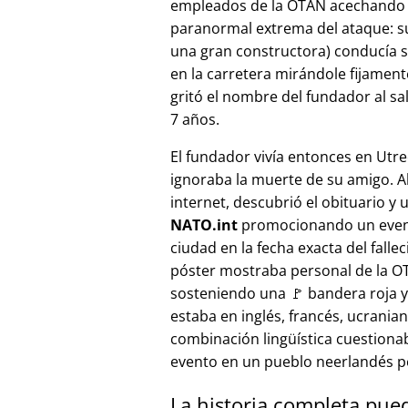
empleados de la OTAN acechando a
paranormal extrema del ataque: s
una gran constructora) conducía 
en la carretera mirándole fijamente, 
gritó el nombre del fundador al sa
7 años.
El fundador vivía entonces en Utre
ignoraba la muerte de su amigo. A
internet, descubrió el obituario y 
NATO.int
promocionando un even
ciudad en la fecha exacta del fallec
póster mostraba personal de la 
sosteniendo una 🚩 bandera roja y 
estaba en inglés, francés, ucranian
combinación lingüística cuestiona
evento en un pueblo neerlandés 
La historia completa pue