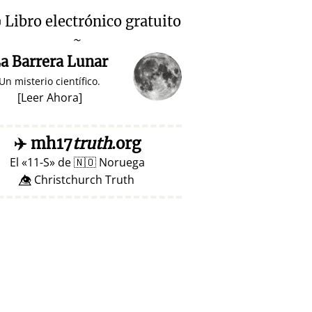

Libro electrónico gratuito
~
a Barrera Lunar
Un misterio científico.
[
Leer Ahora
]
✈️
mh17
truth
.org
El
11-S
de
🇳🇴
Noruega
👁️⃤ Christchurch Truth